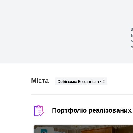
В
а
м
п
Міста
Софіївська Борщагівка -
2
Портфоліо реалізованих о