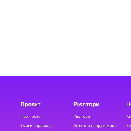
Проєкт
Рієлтори
Н
Про проєкт
Рієлтори
Кв
Умови і правила
Агентства нерухомості
Кі