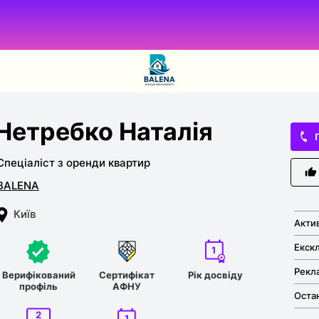
Нетребко Наталія
Спеціаліст з оренди квартир
BALENA
Київ
Акти
Екскл
1
Рекл
Верифікований
Сертифікат
Рік досвіду
профіль
АФНУ
Остан
2
1