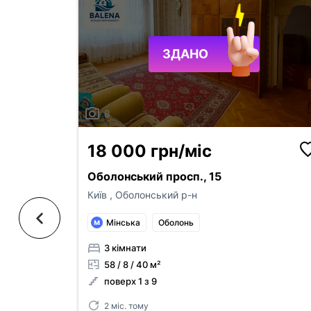
ЗДАНО
8
18 000 грн/міс
Оболонський просп., 15
Київ
,
Оболонський р-н
Мінська
Оболонь
3 кімнати
58 / 8 / 40 м²
поверх 1 з 9
2 міс. тому