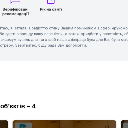
Верифіковані
Рік на сайті
рекомендації
ітаю, я Наталя, з радісттю стану Вашим помічником в сфері нрухом
бо здати в аренду вашу власність,. а також придбати у властність, а
аксимум зусиль для того щоб наша співпраця була для Вас була ма
отребу. Звертайтес, буду рада Вам допомогти.
б’єктів – 4