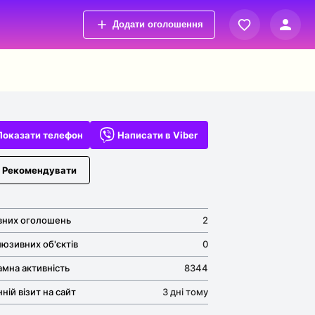
Додати оголошення
Вхід
Переглянуті оголошення
Реєстрація
Обрані оголошення
Контакти
Показати телефон
Написати в Viber
Рекомендувати
вних оголошень
2
юзивних об'єктів
0
амна активність
8344
ній візит на сайт
3 дні тому