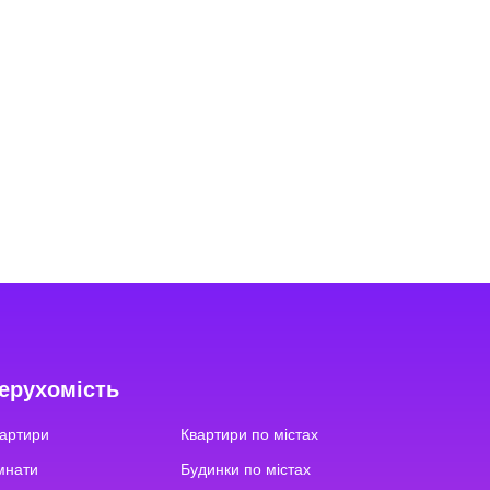
ерухомість
артири
Квартири по містах
мнати
Будинки по містах